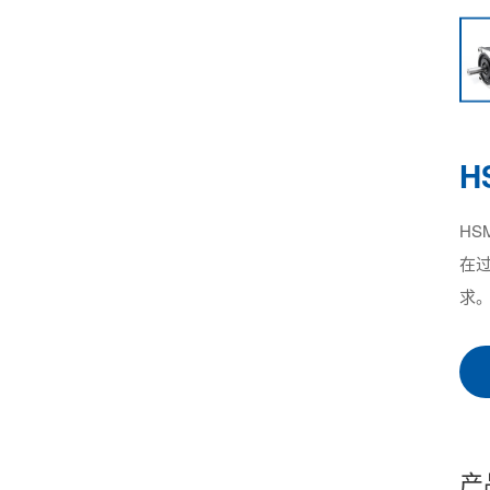
H
HS
在
求
产