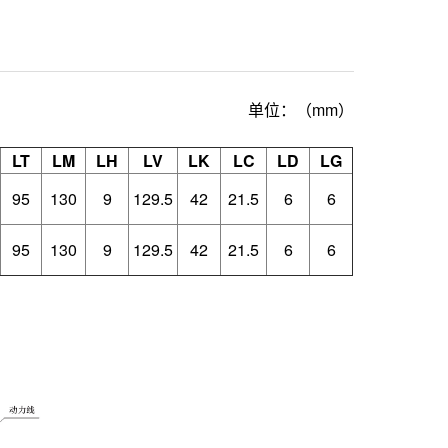
单位：（mm）
LT
LM
LH
LV
LK
LC
LD
LG
95
130
9
129.5
42
21.5
6
6
95
130
9
129.5
42
21.5
6
6